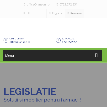
office@ianson.ro
0723.272.251
Engleza
Romana
CERE O OFERTA
SUNA ACUM!
office@ianson.ro
0723.272.251
Menu
LEGISLATIE
Solutii si mobilier pentru farmacii!