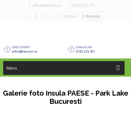
office@ianson.ro
0723.272.251
Engleza
Romana
CERE O OFERTA
SUNA ACUM!
office@ianson.ro
0723.272.251
Menu
Galerie foto Insula PAESE - Park Lake
Bucuresti